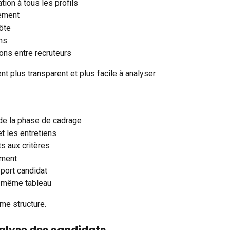
tion à tous les profils
ement
ôte
ons
ons entre recruteurs
t plus transparent et plus facile à analyser.
rs de la phase de cadrage
et les entretiens
s aux critères
ement
pport candidat
n même tableau
me structure.
nalyse des candidats