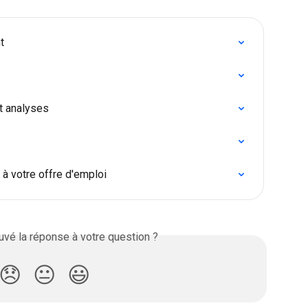
t
et analyses
 à votre offre d'emploi
vé la réponse à votre question ?
😞
😐
😃