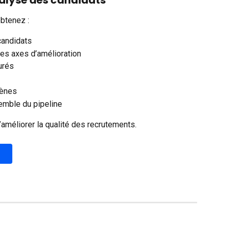
obtenez :
candidats
des axes d’amélioration
urés
gènes
semble du pipeline
’améliorer la qualité des recrutements.