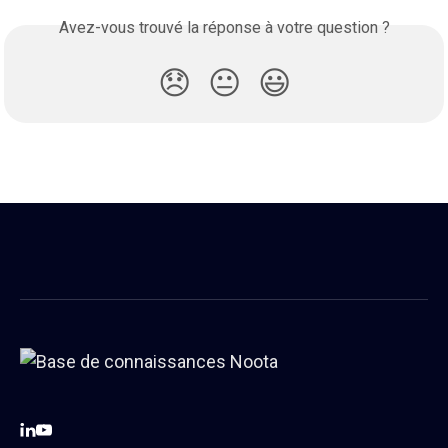
Avez-vous trouvé la réponse à votre question ?
😞
😐
😃