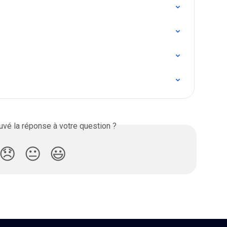
vé la réponse à votre question ?
😞
😐
😃