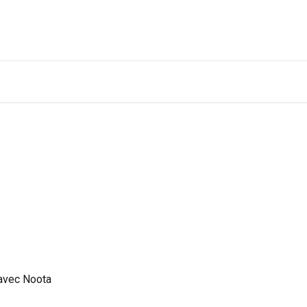
Obtenir une démo
A
avec Noota