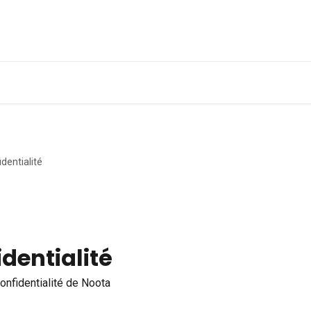
Obtenir une démo
A
identialité
identialité
nfidentialité de Noota