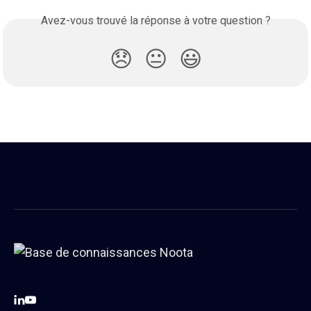
Avez-vous trouvé la réponse à votre question ?
😞
😐
😃